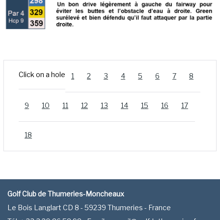
Click on a hole
1
2
3
4
5
6
7
8
9
10
11
12
13
14
15
16
17
18
Golf Club de Thumeries-Moncheaux
Le Bois Langlart CD 8 - 59239 Thumeries - France