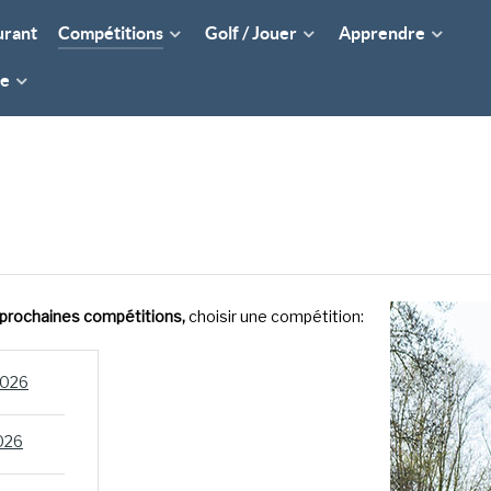
urant
Compétitions
Golf / Jouer
Apprendre
re
x prochaines compétitions,
choisir une compétition:
2026
026