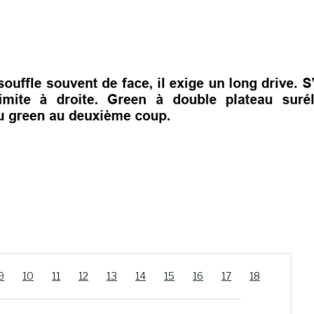
9
10
11
12
13
14
15
16
17
18