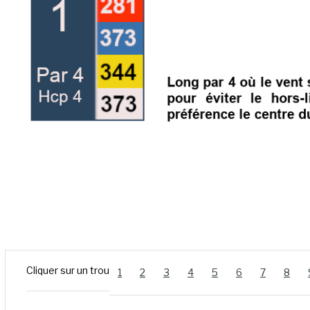
Cliquer sur un trou
1
2
3
4
5
6
7
8