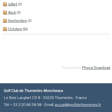
Juillet
(7)
Aout
(7)
Septembre
(7)
Octobre
(12)
Powered by
Phoca Download
Golf Club de Thumeries-Moncheaux
Le Bois Langlart CD 8 - 59239 Thumeries - France
Tél: + 33 3 20 86 58 98 - Email:
accueil@golfdethumeries.fr